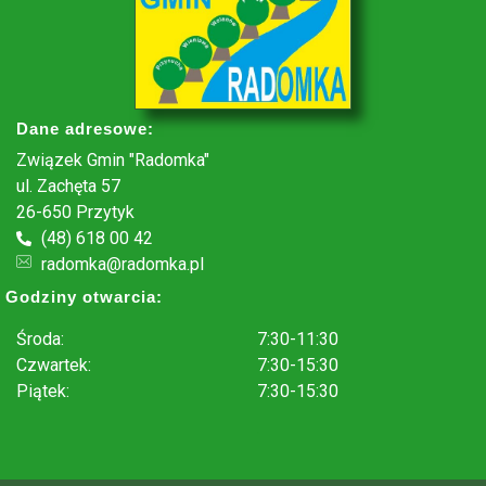
Dane adresowe:
Związek Gmin "Radomka"
ul. Zachęta 57
26-650 Przytyk
(48) 618 00 42
radomka@radomka.pl
Godziny otwarcia:
Środa:
7:30-11:30
Czwartek:
7:30-15:30
Piątek:
7:30-15:30
.