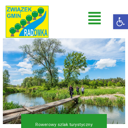
Op
Radomka
Stowarzyszenie Radomka
Rowerowy szlak turystyczny