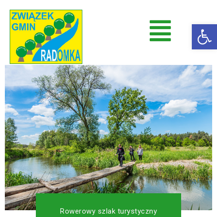
Op
Radomka
Stowarzyszenie Radomka
Rowerowy szlak turystyczny