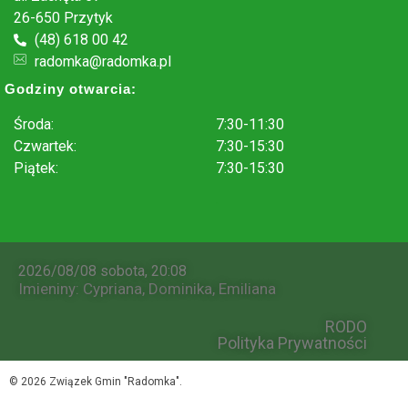
26-650 Przytyk
(48) 618 00 42
radomka@radomka.pl
Godziny otwarcia:
Środa:
7:30-11:30
Czwartek:
7:30-15:30
Piątek:
7:30-15:30
.
2026/08/08 sobota, 20:08
Imieniny
:
Cypriana
,
Dominika
,
Emiliana
RODO
Polityka Prywatności
© 2026 Związek Gmin "Radomka".