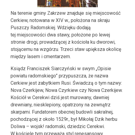
Na terenie gminy Zakrzew znajduje się miejscowość
Cerkiew, notowana w XIV w., położona na skraju
Puszczy Radomskiej. Wdzięku dodają
tej miejscowości dwa stawy, położone po lewej
stronie drogi, prowadzącej z kościoła ku dworowi,
stojącemu na wzgórzu. Trzeci staw upiększa okolicę
między lasem i cmentarzem.
Ksiądz Franciszek Siarczyński w swym „Opisie
powiatu radomskiego” przypuszcza, że nazwa
Cerkiew jest zabytkiem Rusi. Świadczą o tym nazwy:
Nova Czerkijew, Nowa Czyrkiew czy Nowa Czerkijew.
Kościół w Cerekwi dziś jest murowany, dawniej
drewniany, niesklepiony, opatrzony na zewnątrz
skarpami. Fundatorem obecnej budowli sakralnej,
pochodzącej z około 1529r., był Mikołaj Dzik herbu
Doliwa – wojsk! radomski, dziedzic Cerekwi.
W kościele tym przeważa styl renesansowy