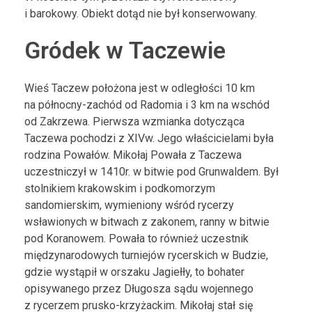
i barokowy. Obiekt dotąd nie był konserwowany.
Gródek w Taczewie
Wieś Taczew położona jest w odległości 10 km
na północny-zachód od Radomia i 3 km na wschód
od Zakrzewa. Pierwsza wzmianka dotycząca
Taczewa pochodzi z XIVw. Jego właścicielami była
rodzina Powałów. Mikołaj Powała z Taczewa
uczestniczył w 1410r. w bitwie pod Grunwaldem. Był
stolnikiem krakowskim i podkomorzym
sandomierskim, wymieniony wśród rycerzy
wsławionych w bitwach z zakonem, ranny w bitwie
pod Koranowem. Powała to również uczestnik
międzynarodowych turniejów rycerskich w Budzie,
gdzie wystąpił w orszaku Jagiełły, to bohater
opisywanego przez Długosza sądu wojennego
z rycerzem prusko-krzyżackim. Mikołaj stał się