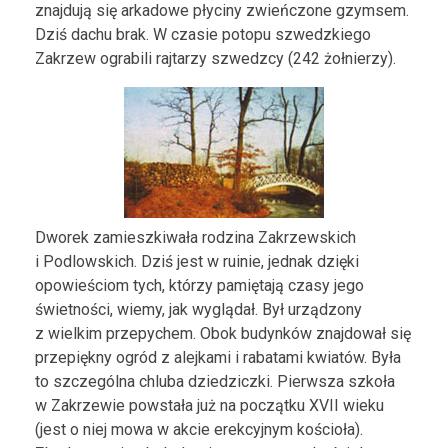
znajdują się arkadowe płyciny zwieńczone gzymsem.
Dziś dachu brak. W czasie potopu szwedzkiego
Zakrzew ograbili rajtarzy szwedzcy (242 żołnierzy).
Dworek zamieszkiwała rodzina Zakrzewskich
i Podlowskich. Dziś jest w ruinie, jednak dzięki
opowieściom tych, którzy pamiętają czasy jego
świetności, wiemy, jak wyglądał. Był urządzony
z wielkim przepychem. Obok budynków znajdował się
przepiękny ogród z alejkami i rabatami kwiatów. Była
to szczególna chluba dziedziczki. Pierwsza szkoła
w Zakrzewie powstała już na początku XVII wieku
(jest o niej mowa w akcie erekcyjnym kościoła).