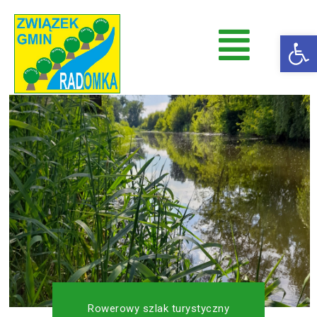
Op
Radomka
Stowarzyszenie Radomka
Rowerowy szlak turystyczny