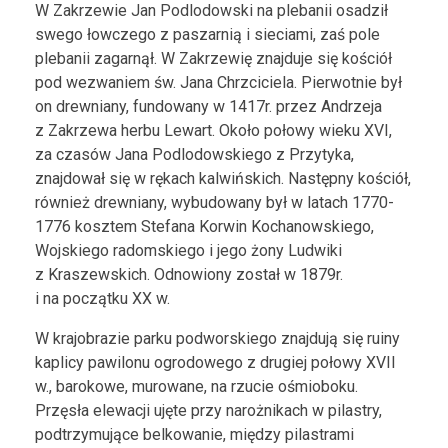
W Zakrzewie Jan Podlodowski na plebanii osadził
swego łowczego z paszarnią i sieciami, zaś pole
plebanii zagarnął. W Zakrzewię znajduje się kościół
pod wezwaniem św. Jana Chrzciciela. Pierwotnie był
on drewniany, fundowany w 1417r. przez Andrzeja
z Zakrzewa herbu Lewart. Około połowy wieku XVI,
za czasów Jana Podlodowskiego z Przytyka,
znajdował się w rękach kalwińskich. Następny kościół,
również drewniany, wybudowany był w latach 1770-
1776 kosztem Stefana Korwin Kochanowskiego,
Wojskiego radomskiego i jego żony Ludwiki
z Kraszewskich. Odnowiony został w 1879r.
i na początku XX w.
W krajobrazie parku podworskiego znajdują się ruiny
kaplicy pawilonu ogrodowego z drugiej połowy XVII
w., barokowe, murowane, na rzucie ośmioboku.
Przęsła elewacji ujęte przy narożnikach w pilastry,
podtrzymujące belkowanie, między pilastrami