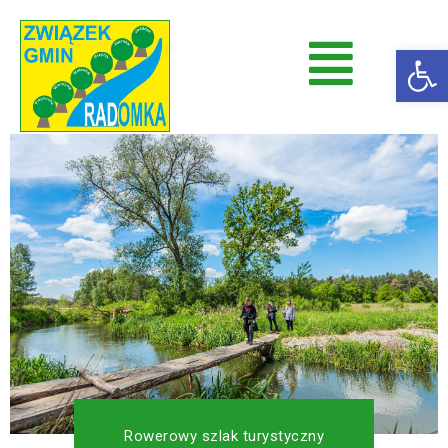
Op
Radomka
Stowarzyszenie Radomka
Rowerowy szlak turystyczny