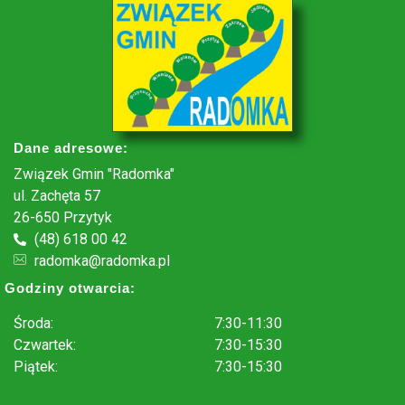
Dane adresowe:
Związek Gmin "Radomka"
ul. Zachęta 57
26-650 Przytyk
(48) 618 00 42
radomka@radomka.pl
Godziny otwarcia:
Środa:
7:30-11:30
Czwartek:
7:30-15:30
Piątek:
7:30-15:30
.