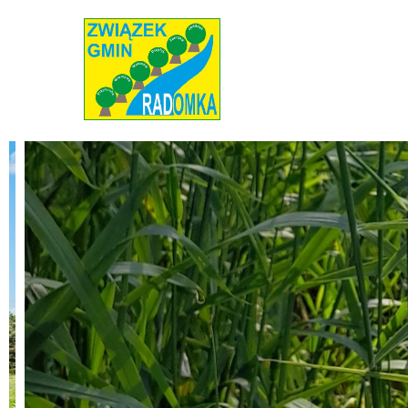
Radomka
Stowarzyszenie Radomka