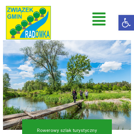
Op
Radomka
Stowarzyszenie Radomka
Rowerowy szlak turystyczny