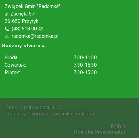
Związek Gmin "Radomka"
ul. Zachęta 57
26-650 Przytyk
(48) 618 00 42
radomka@radomka.pl
Godziny otwarcia:
Środa:
7:30-11:30
Czwartek:
7:30-15:30
Piątek:
7:30-15:30
.
2026/08/08 sobota, 9:15
Imieniny
:
Cypriana
,
Dominika
,
Emiliana
RODO
Polityka Prywatności