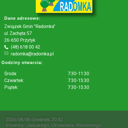
Dane adresowe:
Związek Gmin "Radomka"
ul. Zachęta 57
26-650 Przytyk
(48) 618 00 42
radomka@radomka.pl
Godziny otwarcia:
Środa:
7:30-11:30
Czwartek:
7:30-15:30
Piątek:
7:30-15:30
.
2026/08/06 czwartek, 20:42
Imieniny
:
Januarego
,
Oktawiana
,
Wincentego