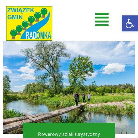
Op
Radomka
Stowarzyszenie Radomka
Rowerowy szlak turystyczny