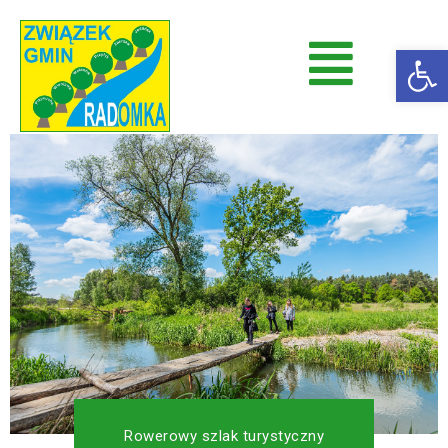
Op
Radomka
Stowarzyszenie Radomka
Rowerowy szlak turystyczny