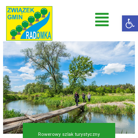
Op
Radomka
Stowarzyszenie Radomka
Rowerowy szlak turystyczny