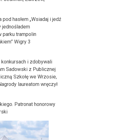
pod hasłem „Wsiadaj i jedź
y jednośladem
 parku trampolin
akiem” Wigry 3
 konkursach i zdobywali
am Sadowski z Publicznej
liczną Szkołę we Wrzosie,
Nagrody laureatom wręczył
iego. Patronat honorowy
rski