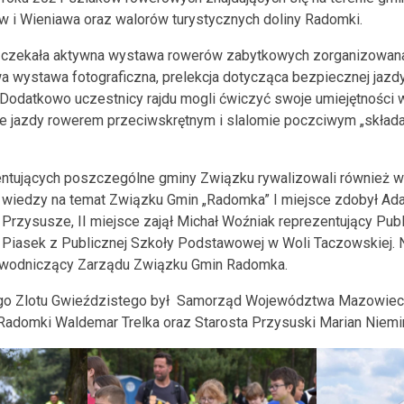
w i Wieniawa oraz walorów turystycznych doliny Radomki.
 czekała aktywna wystawa rowerów zabytkowych zorganizowana 
a wystawa fotograficzna, prelekcja dotycząca bezpiecznej jazd
 Dodatkowo uczestnicy rajdu mogli ćwiczyć swoje umiejętności w
e jazdy rowerem przeciwskrętnym i slalomie poczciwym „skład
ntujących poszczególne gminy Związku rywalizowali również w
e wiedzy na temat Związku Gmin „Radomka” I miejsce zdobył Ad
Przysusze, II miejsce zajął Michał Woźniak reprezentujący Pub
l Piasek z Publicznej Szkoły Podstawowej w Woli Taczowskiej. 
ewodniczący Zarządu Związku Gmin Radomka.
go Zlotu Gwieździstego był Samorząd Województwa Mazowieck
 Radomki Waldemar Trelka oraz Starosta Przysuski Marian Niemi