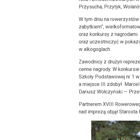
Przysucha, Przytyk, Wolanó
W tym dniu na rowerzystów
zabytkiem”, wielkoformatow
oraz konkursy z nagrodami.
oraz uczestniczyć w pokazi
w alkogoglach.
Zawodnicy z drużyn repreze
cenne nagrody. W konkursi
Szkoły Podstawowej nr 1 w 
a miejsce III zdobył Marce
Dariusz Wołczyński — Prz
Partnerem XVIII Rowerowe
nad imprezą objął Starosta