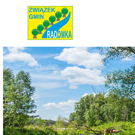
Radomka
Stowarzyszenie Radomka