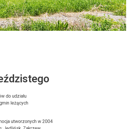
eździstego
ów do udziału
 gmin leżących
omocja utworzonych w 2004
: Jedlińsk, Zakrzew,