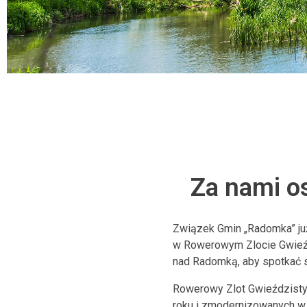
Za nami o
Związek Gmin „Radomka” już
w Rowerowym Zlocie Gwieźdz
nad Radomką, aby spotkać s
Rowerowy Zlot Gwieździsty 
roku i zmodernizowanych w 