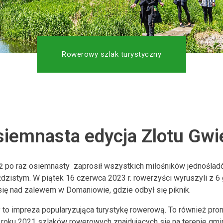
Rowerowy szlak turystyczny
siemnasta edycja Zlotu Gwi
 po raz osiemnasty zaprosił wszystkich miłośników jednoślad
istym. W piątek 16 czerwca 2023 r. rowerzyści wyruszyli z 6
ię nad zalewem w Domaniowie, gdzie odbył się piknik.
to impreza popularyzująca turystykę rowerową. To również pr
roku 2021 szlaków rowerowych znajdujących się na terenie gmin