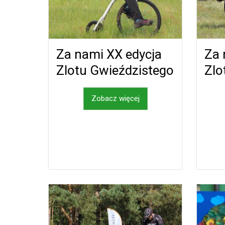
Za nami XX edycja
Za 
Zlotu Gwieździstego
Zlo
Zobacz więcej