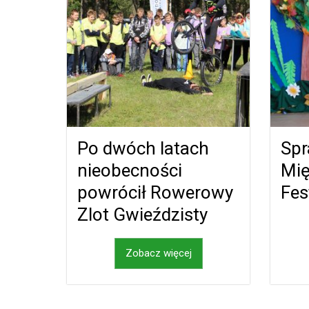
Po dwóch latach
Spr
nieobecności
Mi
powrócił Rowerowy
Fes
Zlot Gwieździsty
Zobacz więcej