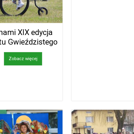
nami XIX edycja
tu Gwieździstego
Zobacz więcej