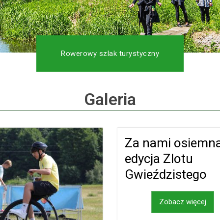
Rowerowy szlak turystyczny
Galeria
Za nami osiemn
edycja Zlotu
Gwieździstego
Zobacz więcej