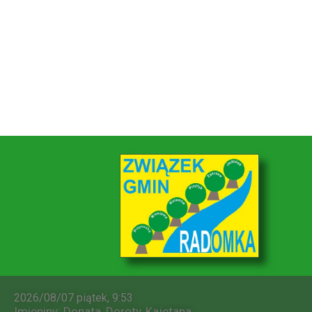
2026/08/07 piątek, 9:53
Imieniny
:
Donata
,
Doroty
,
Kajetana