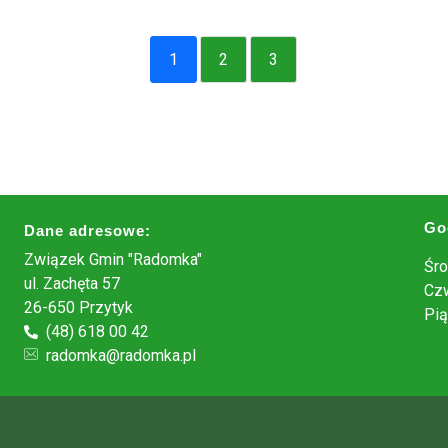
1
2
3
Go
Dane adresowe:
Związek Gmin "Radomka"
Śro
ul. Zachęta 57
Czw
26-650 Przytyk
Pią
(48) 618 00 42
radomka@radomka.pl