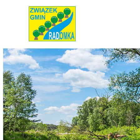
Radomka
Stowarzyszenie Radomka