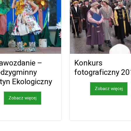
awozdanie –
Konkurs
ędzygminny
fotograficzny 2
tyn Ekologiczny
Zobacz więcej
Zobacz więcej