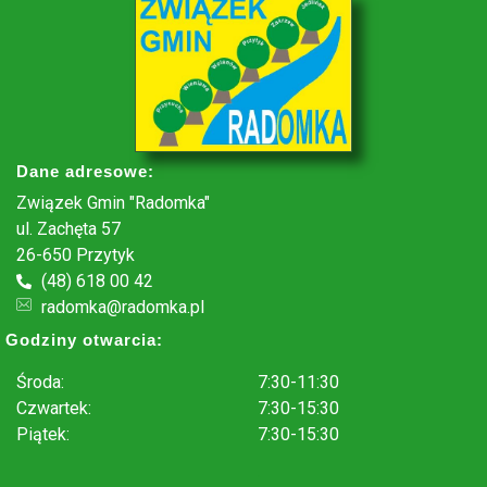
Dane adresowe:
Związek Gmin "Radomka"
ul. Zachęta 57
26-650 Przytyk
(48) 618 00 42
radomka@radomka.pl
Godziny otwarcia:
Środa:
7:30-11:30
Czwartek:
7:30-15:30
Piątek:
7:30-15:30
.