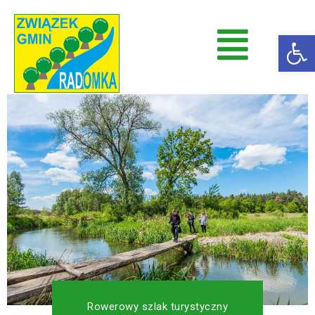
Op
Radomka
Stowarzyszenie Radomka
Rowerowy szlak turystyczny