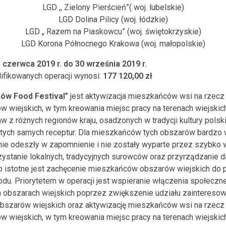
LGD ,, Zielony Pierścień”( woj. lubelskie)
LGD Dolina Pilicy (woj. łódzkie)
LGD „ Razem na Piaskowcu” (woj. świętokrzyskie)
LGD Korona Północnego Krakowa (woj. małopolskie)
 czerwca 2019 r. do 30 września 2019 r.
ifikowanych operacji wynosi:
177 120,00 zł
nów Food Festival”
jest aktywizacja mieszkańców wsi na rzecz
 wiejskich, w tym kreowania miejsc pracy na terenach wiejskich 
w z różnych regionów kraju, osadzonych w tradycji kultury polski
tych samych receptur. Dla mieszkańców tych obszarów bardzo 
y nie odeszły w zapomnienie i nie zostały wyparte przez szyb
ystanie lokalnych, tradycyjnych surowców oraz przyrządzanie d
zo istotne jest zachęcenie mieszkańców obszarów wiejskich do
odu. Priorytetem w operacji jest wspieranie włączenia społeczn
 obszarach wiejskich poprzez zwiększenie udziału zaintereso
 obszarów wiejskich oraz aktywizację mieszkańców wsi na rzecz
 wiejskich, w tym kreowania miejsc pracy na terenach wiejskich