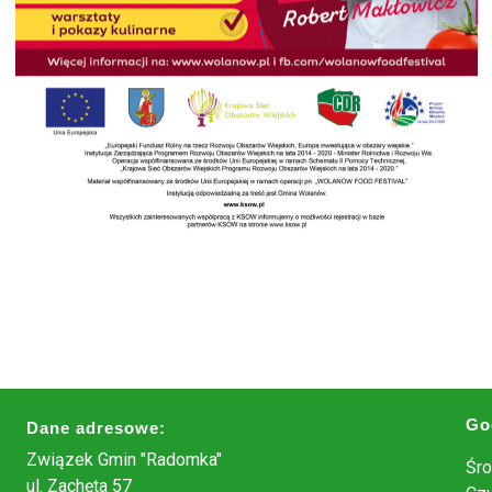
Go
Dane adresowe:
Związek Gmin "Radomka"
Śro
ul. Zachęta 57