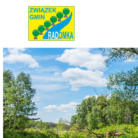
Radomka
Stowarzyszenie Radomka