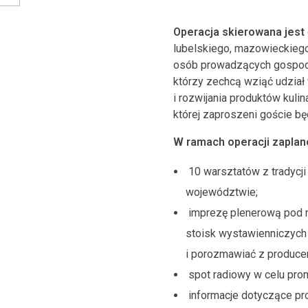
Operacja skierowana jest
lubelskiego, mazowieckiego
osób prowadzących gospodar
którzy zechcą wziąć udział 
i rozwijania produktów kul
której zaproszeni goście b
W ramach operacji zaplan
10 warsztatów z tradycji
województwie;
imprezę plenerową pod n
stoisk wystawienniczych 
i porozmawiać z producen
spot radiowy w celu prom
informacje dotyczące pro