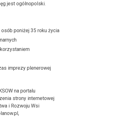
g jest ogólnopolski.
osób poniżej 35 roku życia
inarnych
wykorzystaniem
zas imprezy plenerowej
 KSOW na portalu
enia strony internetowej
ctwa i Rozwoju Wsi
lanow.pl,