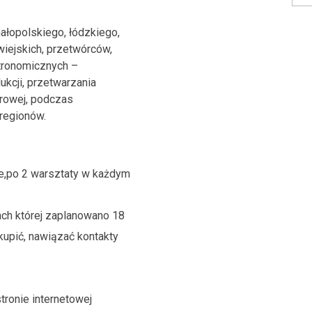
łopolskiego, łódzkiego,
iejskich, przetwórców,
tronomicznych –
ukcji, przetwarzania
erowej, podczas
 regionów.
ie,po 2 warsztaty w każdym
ch której zaplanowano 18
kupić, nawiązać kontakty
tronie internetowej