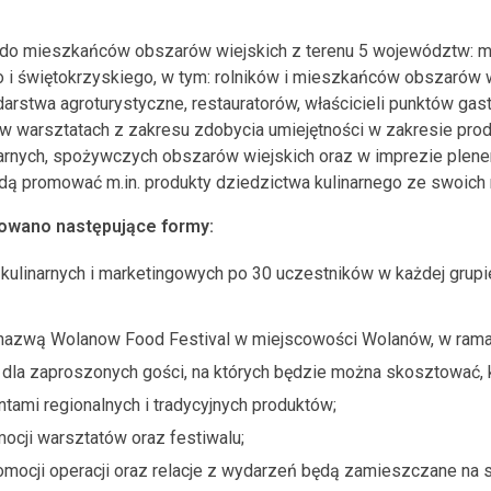
do mieszkańców obszarów wiejskich z terenu 5 województw: ma
 i świętokrzyskiego, w tym: rolników i mieszkańców obszarów w
stwa agroturystyczne, restauratorów, właścicieli punktów gas
w warsztatach z zakresu zdobycia umiejętności w zakresie prod
inarnych, spożywczych obszarów wiejskich oraz w imprezie plen
ędą promować m.in. produkty dziedzictwa kulinarnego ze swoich
owano następujące formy:
 kulinarnych i marketingowych po 30 uczestników w każdej grup
azwą Wolanow Food Festival w miejscowości Wolanów, w rama
dla zaproszonych gości, na których będzie można skosztować, 
tami regionalnych i tradycyjnych produktów;
ocji warsztatów oraz festiwalu;
mocji operacji oraz relacje z wydarzeń będą zamieszczane na s