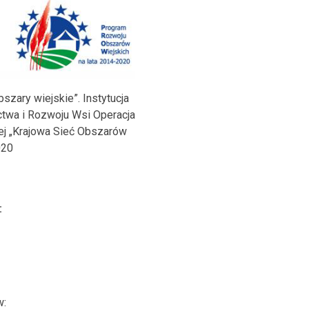
zary wiejskie”. Instytucja
twa i Rozwoju Wsi Operacja
ej „Krajowa Sieć Obszarów
020
:
w: