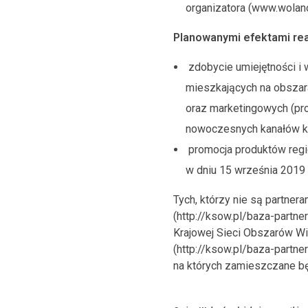
organizatora (www.wolanó
Planowanymi efektami real
zdobycie umiejętności i 
mieszkających na obszara
oraz marketingowych (pro
nowoczesnych kanałów ko
promocja produktów regi
w dniu 15 września 2019 
Tych, którzy nie są partne
(http://ksow.pl/baza-partn
Krajowej Sieci Obszarów Wie
(http://ksow.pl/baza-partn
na których zamieszczane będ