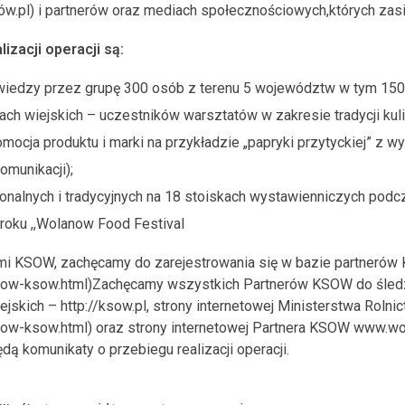
w.pl) i partnerów oraz mediach społecznościowych,których zasię
izacji operacji są:
wiedzy przez grupę 300 osób z terenu 5 województw w tym 150 
ch wiejskich – uczestników warsztatów w zakresie tradycji kul
mocja produktu i marki na przykładzie „papryki przytyckiej” z 
munikacji);
onalnych i tradycyjnych na 18 stoiskach wystawienniczych podc
roku ,,Wolanow Food Festival
rami KSOW, zachęcamy do zarejestrowania się w bazie partnerów
erow-ksow.html)Zachęcamy wszystkich Partnerów KSOW do śledz
jskich – http://ksow.pl, strony internetowej Ministerstwa Rolni
erow-ksow.html) oraz strony internetowej Partnera KSOW www.wo
ą komunikaty o przebiegu realizacji operacji.