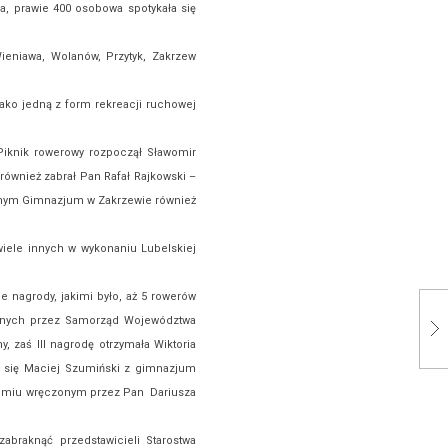
a, prawie 400 osobowa spotykała się
eniawa, Wolanów, Przytyk, Zakrzew
jako jedną z form rekreacji ruchowej
iknik rowerowy rozpoczął Sławomir
również zabrał Pan Rafał Rajkowski –
znym Gimnazjum w Zakrzewie również
z wiele innych w wykonaniu Lubelskiej
e nagrody, jakimi było, aż 5 rowerów
wanych przez Samorząd Województwa
, zaś III nagrodę otrzymała Wiktoria
 się Maciej Szumiński z gimnazjum
omiu wręczonym przez Pan Dariusza
abraknąć przedstawicieli Starostwa