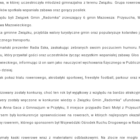
, w której uczestniczyła młodzież gimnazjalna z terenu Związku. Grupa rowerow
ków spotkała wspaniała zabawa oraz gorący posiłek.
jdu byli Związek Gmin „Radomka” zrzeszający 6 gmin Mazowsza: Przysucha, Wi
ztwa Mazowieckiego.
ka gminne Związku, przybliża walory turystyczne gmin oraz popularyzuje kolarstwo 
cznego transportu.
mański prezenter Radia Eska, zaskakując zebranych swoim poczuciem humoru. P
, który przywitał gości oraz uczestników życząc wszystkim wspaniałej zabawy. Głos 
ieckiego, informując iż on sam jako nauczyciel wychowania fizycznego w Public
 dzisiaj.
jak pokaz trialu rowerowego, akrobatyki sportowej, freestyle football, parkour ora
zowany zostały konkursy, choć ten rok był wyjątkowy z względu na bardzo atrakcyjn
rowery zostały wręczone w konkursie wiedzy o Związku Gmin „Radomka” ufundo
a Anna Gaca z Gimnazjum w Przytyku, II miejsce przypadło Darii Motyl z Przysuchy
rsem były konkurencje sprawnościowe na rowerach, w których najlepszym okazał
ony rowerem, którego sponsorem był Wojewódzki Ośrodek Ruchu Drogowego w Rad
ymały kaski rowerowe wraz z materiałami odblaskowymi. Na zlocie nie mogło z