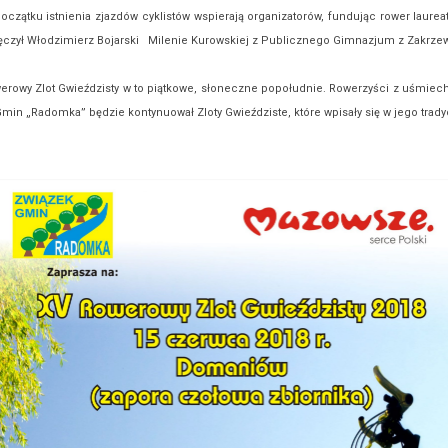
zątku istnienia zjazdów cyklistów wspierają organizatorów, fundując rower laurea
ęczył Włodzimierz Bojarski Milenie Kurowskiej z Publicznego Gimnazjum z Zakrze
rowy Zlot Gwieździsty w to piątkowe, słoneczne popołudnie. Rowerzyści z uśmiech
min „Radomka” będzie kontynuował Zloty Gwieździste, które wpisały się w jego trady