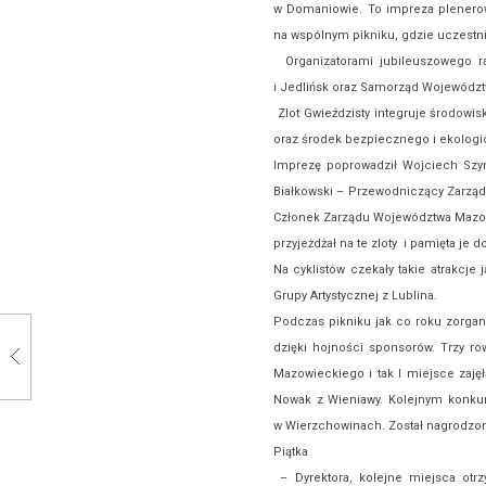
w Domaniowie. To impreza plenerowa
na wspólnym pikniku, gdzie uczestni
Organizatorami jubileuszowego ra
i Jedlińsk oraz Samorząd Wojewód
Zlot Gwieździsty integruje środowis
oraz środek bezpiecznego i ekologi
Imprezę poprowadził Wojciech Szy
Białkowski – Przewodniczący Zarządu
Członek Zarządu Województwa Mazow
przyjeżdżał na te zloty i pamięta je do
Na cyklistów czekały takie atrakcje 
Grupy Artystycznej z Lublina.
Podczas pikniku jak co roku zorgani
dzięki hojności sponsorów. Trzy 
Mazowieckiego i tak I miejsce zajęł
Nowak z Wieniawy. Kolejnym konku
w Wierzchowinach. Został nagrodz
Piątka
– Dyrektora, kolejne miejsca otrz