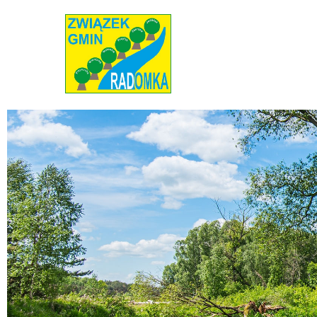
Radomka
Stowarzyszenie Radomka