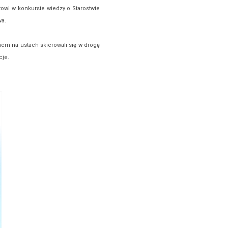
towi w konkursie wiedzy o Starostwie
wa.
em na ustach skierowali się w drogę
cje.