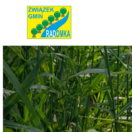
Radomka
Stowarzyszenie Radomka