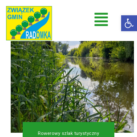
Op
Radomka
Stowarzyszenie Radomka
Rowerowy szlak turystyczny