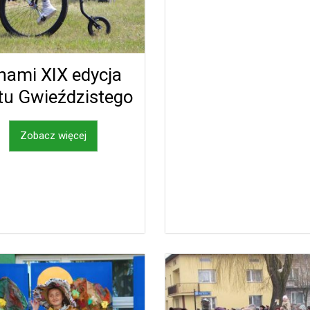
nami XIX edycja
tu Gwieździstego
Zobacz więcej