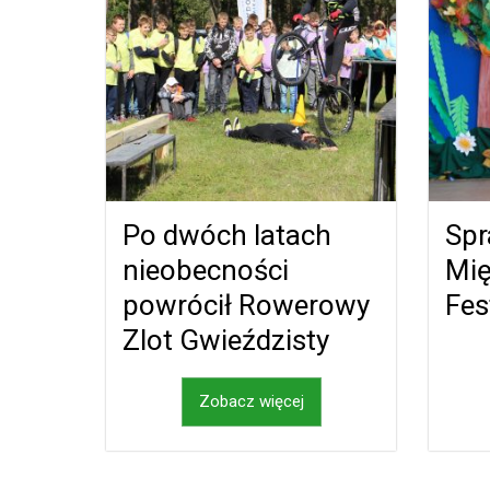
Po dwóch latach
Spr
nieobecności
Mi
powrócił Rowerowy
Fes
Zlot Gwieździsty
Zobacz więcej