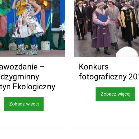
awozdanie –
Konkurs
ędzygminny
fotograficzny 2
tyn Ekologiczny
Zobacz więcej
Zobacz więcej