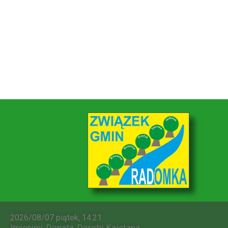
2026/08/07 piątek, 14:21
Imieniny
:
Donata
,
Doroty
,
Kajetana