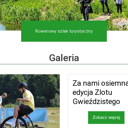
Rowerowy szlak turystyczny
Galeria
Za nami osiemn
edycja Zlotu
Gwieździstego
Zobacz więcej