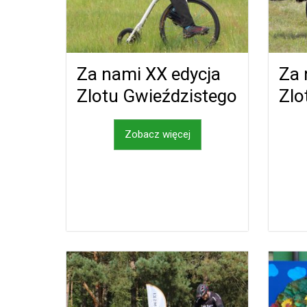
Za nami XX edycja
Za 
Zlotu Gwieździstego
Zlo
Zobacz więcej