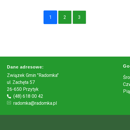
1
2
3
Go
Dane adresowe:
Związek Gmin "Radomka"
Śro
ul. Zachęta 57
Czw
26-650 Przytyk
Pią
(48) 618 00 42
radomka@radomka.pl