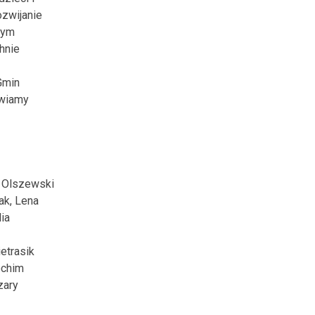
zwijanie
nym
hnie
Gmin
awiamy
m Olszewski
ak, Lena
ia
etrasik
ochim
zary