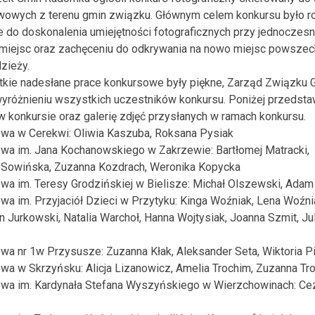
wowych z terenu gmin związku. Głównym celem konkursu było ro
 do doskonalenia umiejętności fotograficznych przy jednoczes
miejsc oraz zachęceniu do odkrywania na nowo miejsc powszec
zieży.
tkie nadesłane prace konkursowe były piękne, Zarząd Związku 
yróżnieniu wszystkich uczestników konkursu. Poniżej przedst
 w konkursie oraz galerię zdjęć przysłanych w ramach konkursu.
wa w Cerekwi: Oliwia Kaszuba, Roksana Pysiak
wa im. Jana Kochanowskiego w Zakrzewie: Bartłomej Matracki,
a Sowińska, Zuzanna Kozdrach, Weronika Kopycka
a im. Teresy Grodzińskiej w Bielisze: Michał Olszewski, Ada
a im. Przyjaciół Dzieci w Przytyku: Kinga Woźniak, Lena Woźni
n Jurkowski, Natalia Warchoł, Hanna Wojtysiak, Joanna Szmit, Jul
a nr 1w Przysusze: Zuzanna Kłak, Aleksander Seta, Wiktoria Pi
a w Skrzyńsku: Alicja Lizanowicz, Amelia Trochim, Zuzanna Tr
wa im. Kardynała Stefana Wyszyńskiego w Wierzchowinach: Ce