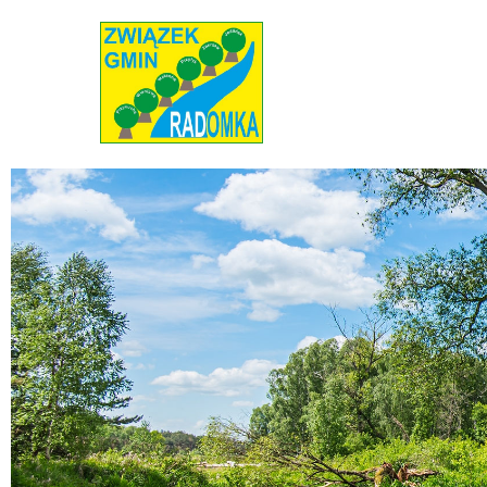
Radomka
Stowarzyszenie Radomka