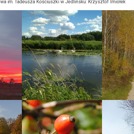
a im. Tadeusza Kościuszki w Jedlińsku: Krzysztof Imiołek