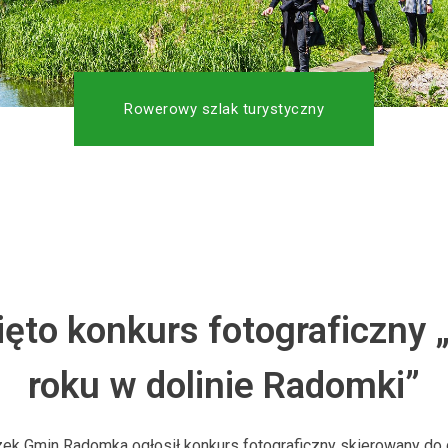
Rowerowy szlak turystyczny
ęto konkurs fotograficzny 
roku w dolinie Radomki”
ek Gmin Radomka ogłosił konkurs fotograficzny skierowany do d