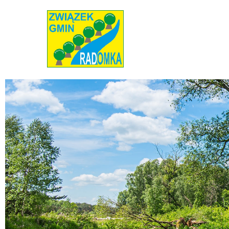
Radomka
Stowarzyszenie Radomka