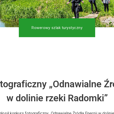
Rowerowy szlak turystyczny
tograficzny „Odnawialne Źró
w dolinie rzeki Radomki”
sił konkurs fotograficzny „Odnawialne Źródła Energii w dolinie