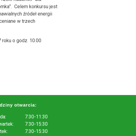
omka”. Celem konkursu jest
awialnych źródeł energii
ceniane w trzech
 roku o godz. 10.00
dziny otwarcia:
da:
7:30-11:30
artek:
7:30-15:30
tek:
7:30-15:30