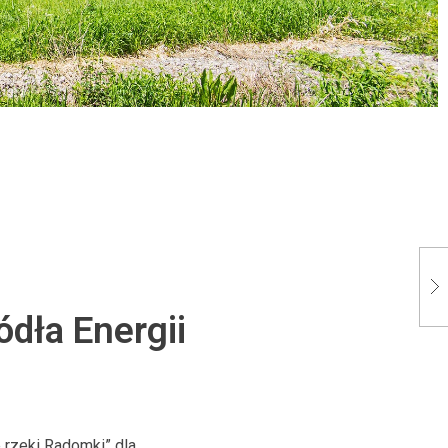
dła Energii
 rzeki Radomki” dla