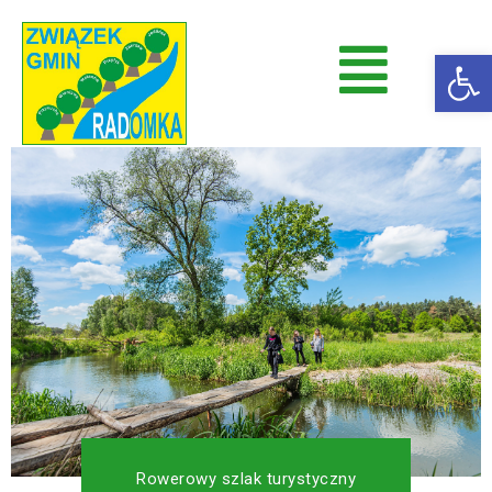
Op
Radomka
Stowarzyszenie Radomka
Rowerowy szlak turystyczny