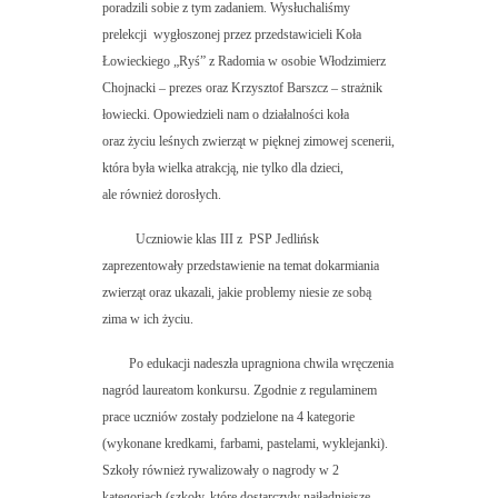
poradzili sobie z tym zadaniem. Wysłuchaliśmy
prelekcji wygłoszonej przez przedstawicieli Koła
Łowieckiego „Ryś” z Radomia w osobie Włodzimierz
Chojnacki – prezes oraz Krzysztof Barszcz – strażnik
łowiecki. Opowiedzieli nam o działalności koła
oraz życiu leśnych zwierząt w pięknej zimowej scenerii,
która była wielka atrakcją, nie tylko dla dzieci,
ale również dorosłych.
Uczniowie klas III z PSP Jedlińsk
zaprezentowały przedstawienie na temat dokarmiania
zwierząt oraz ukazali, jakie problemy niesie ze sobą
zima w ich życiu.
Po edukacji nadeszła upragniona chwila wręczenia
nagród laureatom konkursu. Zgodnie z regulaminem
prace uczniów zostały podzielone na 4 kategorie
(wykonane kredkami, farbami, pastelami, wyklejanki).
Szkoły również rywalizowały o nagrody w 2
kategoriach (szkoły, które dostarczyły najładniejsze