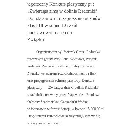
tegoroczny Konkurs plastyczny pt.:
„Zwierzęta zimą w dolinie Radomki”.
Do udziału w nim zaproszono uczniów
klas I-III w sumie 12 szkół
podstawowych z terenu
Związku
Organizatorem był Związek Gmin „Radomka”
zrzeszający gminy Przysucha, Wieniawa, Przytyk,
Wolanów, Zakrzew i Jedlińsk. Jednym z zadań
Związku jest ochrona różnorodności fauny i flory
oraz propagowanie ochrony przyrody. Konkurs
plastyczny – „Zwierzęta zima w dolinie Radomki”
został dofinansowany przez Wojewódzki Fundusz
Ochrony Środowiska i Gospodarki Wodnej
w Warszawie w formie dotacji, w kwocie 15.000,00 zł.
Dzięki niemu laureaci oraz szkoły mogły cieszyć się
atrakcyjnymi nagrodami.