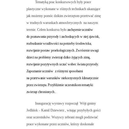
Tematyką prac konkursowych były prace
plastyczne wykonane w różnych technikach ukazujące
jak możemy pomóc dzikim zwierzętom przetrwać zimę
w trudnych warunkach atmosferycznych na naszym
terenie. Celem konkursu było
zachęcenie uczniów
do poznawania przyrody i zachodzących w niej zjawisk,
rozbudzanie wrażliwości na potrzeby środowiska,
rozwijanie postaw proekologicznych. Zwrócenie uwagi
dzieci na problemy zwierząt dziko żyjących zimą,
rozwijanie pozytywnych uczuć wobec świata przyrody.
Zapoznanie uczniów z różnymi sposobami
na przetrwanie warunków niekorzystnych klimatycznie
przez zwierzęta. Przybliżenie uczestnikom tematyki
zwierząt chronionych..
Inaugurację wystawy rozpoczął Wójt gminy
Jedlińsk – Kamil Dziewierz , witając przybyłych gości
oraz uczestników. Wszyscy zebrani mogli podziwiać
prace wykonane przez uczniów, którzy doskonale