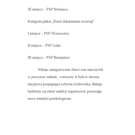
III miejsce – PSP Wieniawa
Kategoria plakat „Dzień dokarmiania zwierząt”
I miejsce – PSP Wrzeszczów
II miejsce – PSP Gulin
III miejsce – PSP Bieniędzice
Widząc zaangażowanie dzieci oraz nauczycieli
w powyższe zadanie , wierzymy iż była to słuszna
inicjatywa propagująca ochronę środowiska, dlatego
będziemy się starać nadał je organizować poruszając
nowe tematyki proekologiczne.