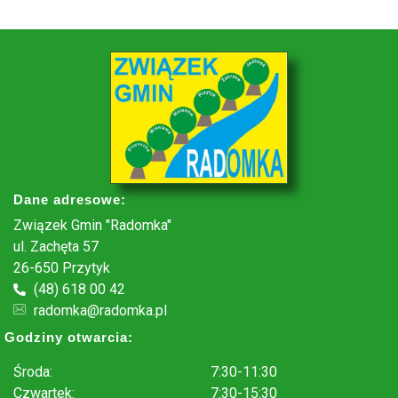
Dane adresowe:
Związek Gmin "Radomka"
ul. Zachęta 57
26-650 Przytyk
(48) 618 00 42
radomka@radomka.pl
Godziny otwarcia:
Środa:
7:30-11:30
Czwartek:
7:30-15:30