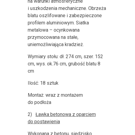
na warunki atmosferyczne
i uszkodzenia mechaniczne. Obrzeża
blatu oszlifowane i zabezpieczone
profilem aluminiowym. Siatka
metalowa – ocynkowana
przymocowana na stałe,
uniemożliwiająca kradzież.
Wymiary stołu: dł. 274 cm, szer. 152
cm, wys. ok.76 cm, grubość blatu 8
cm
Ilość: 18 sztuk
Montaż: wraz z montażem
do podłoża
2)
Ławka betonowa z oparciem
do postawienia
Wykonana z betonu, siedzisko