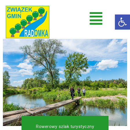
Op
Radomka
Stowarzyszenie Radomka
Rowerowy szlak turystyczny