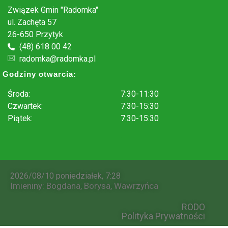
Związek Gmin "Radomka"
ul. Zachęta 57
26-650 Przytyk
(48) 618 00 42
radomka@radomka.pl
Godziny otwarcia:
Środa:
7:30-11:30
Czwartek:
7:30-15:30
Piątek:
7:30-15:30
.
2026/08/10 poniedziałek, 7:28
Imieniny
:
Bogdana
,
Borysa
,
Wawrzyńca
RODO
Polityka Prywatności