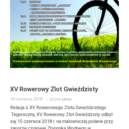
XV Rowerowy Zlot Gwieździsty
18 czerwca, 2018
przez
admin
Relacja z XV Rowerowego Zlotu Gwieździstego
Tegoroczny, XV Rowerowy Zlot Gwieździsty odbył
się 15 czerwca 2018 r. na malowniczej polanie przy
zaporze czołowej Zbiornika Wodnego w