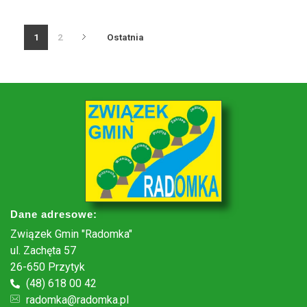
1
2
Ostatnia
Dane adresowe:
Związek Gmin "Radomka"
ul. Zachęta 57
26-650 Przytyk
(48) 618 00 42
radomka@radomka.pl