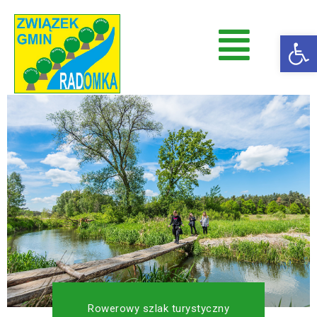
Op
Radomka
Stowarzyszenie Radomka
Rowerowy szlak turystyczny