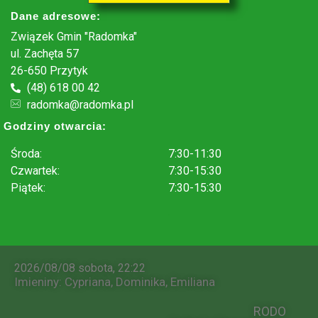
Dane adresowe:
Związek Gmin "Radomka"
ul. Zachęta 57
26-650 Przytyk
(48) 618 00 42
radomka@radomka.pl
Godziny otwarcia:
Środa:
7:30-11:30
Czwartek:
7:30-15:30
Piątek:
7:30-15:30
.
2026/08/08 sobota, 22:22
Imieniny
:
Cypriana
,
Dominika
,
Emiliana
RODO