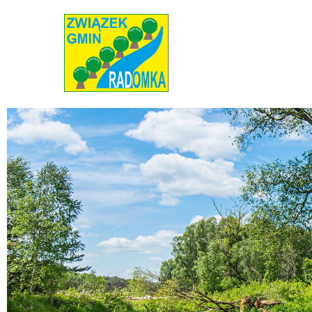
Radomka
Stowarzyszenie Radomka