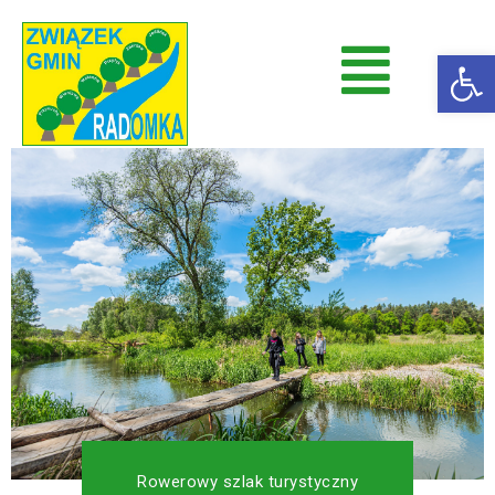
Op
Radomka
Stowarzyszenie Radomka
Rowerowy szlak turystyczny