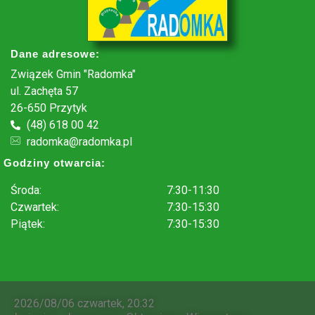
Dane adresowe:
Związek Gmin "Radomka"
ul. Zachęta 57
26-650 Przytyk
(48) 618 00 42
radomka@radomka.pl
Godziny otwarcia:
Środa:
7:30-11:30
Czwartek:
7:30-15:30
Piątek:
7:30-15:30
.
2026/08/06 czwartek, 20:32