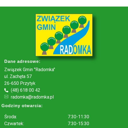
Dane adresowe:
Związek Gmin "Radomka"
ul. Zachęta 57
26-650 Przytyk
(48) 618 00 42
radomka@radomka.pl
Godziny otwarcia:
Środa:
7:30-11:30
Czwartek:
7:30-15:30