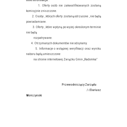
Inne informacje :
1. Oferty osób nie zakwalifikowanych zostaną
komisyjnie zniszczone.
2. Osoby , których oferty zostaną odrzucone , nie będą
powiadamiane.
3. Oferty , które wpłyną po wyżej określonym terminie
nie będą
rozpatrywane.
4. Otrzymanych dokumentów nie odsyłamy.
5. Informacje o wstępnej weryfikacji oraz wyniku
naboru będą umieszczone
na stronie internetowej Związku Gmin „Radomka”
Przewodniczący Zarządu
/-/Dariusz
Wołczyński