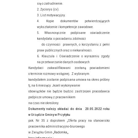
się o zatrudnienie.
2. Życiorys (cv).
3. List motywacyjny.
4. Kopie dokumentów potwierdzających
wykształcenie i kompetencje zawodowe.
5. Własnoręcznie podpisane oświadczenie
kandydata: o posiadaniu zdolności
do czynności prawnych, o korzystaniu z pełni
praw publicznych oraz o niekaralności.
6. Klauzula i Oświadczenie o wyrażeniu zgody
na przetwarzanie danych osobowych
Kandydaci zakwalifikowani zostaną powiadomieni
o terminie rozmowy wstępnej. Z wybranym
kandydatem zostanie podpisana umowa na okres próbny
tj, na 6 miesięcy. Jeżeli wykonywanie
obowiązków nie będzie budzić zastrzeżeń pracodawca
podpisze umowę z pracownikiem
na czas nie określony.
Dokumenty należy składać do dnia 20.05.2022 roku
w Urzędzie Gminy w Przytyku
pok. Nr 35 z dopiskiem „Oferta pracy na stanowisko
pracownika administracyjno-biurowego
w Związku Gmin „Radomka„.