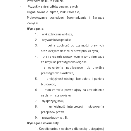
Prowadzenie biura związku
·
Pozyskiwanie środków zewnętrznych
Organizowanie imprez, konkursów, akcji
Protokołowanie posiedzeń Zgromadzenia i Zarządu
Związku.
Wymagania:
1.
wykształcenie wyższe,
2.
obywatelstwo polskie,
3.
pełna zdolność do czynności prawnych
oraz korzystanie z pełni praw publicznych,
4.
brak skazania prawomocnym wyrokiem sądu
za umyślne przestępstwo ścigane
z oskarżenia publicznego lub umyślne
przestępstwo skarbowe,
5.
umiejętność obsługi komputera i pakietu
biurowego,
6.
stan zdrowia pozwalający na zatrudnienie
na danym stanowisku,
7.
dyspozycyjność,
8.
umiejętność interpretacji i stosowania
przepisów prawa,
9.
prawo jazdy kat. B.
Wymagane dokumenty:
1. Kwestionariusz osobowy dla osoby ubiegającej