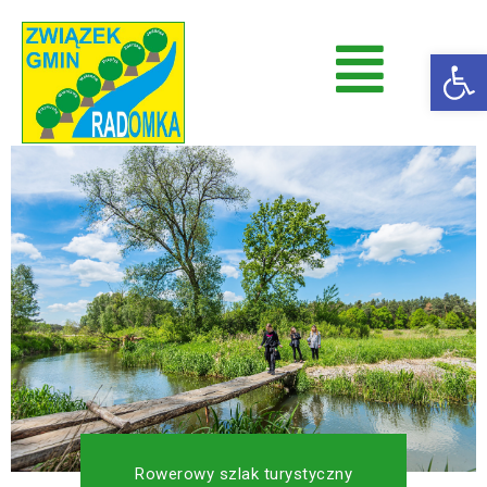
Op
Radomka
Stowarzyszenie Radomka
Rowerowy szlak turystyczny