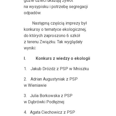
gdzie dzieci ukazują żywot
na wysypisku i potrzebę segregacji
odpadów.
Następną częścią imprezy był
konkursy o tematyce ekologicznej,
do których zaproszono 6 szkół
z terenu Związku. Tak wyglądały
wyniki:
I.
Konkurs z wiedzy o ekologii
1.
Jakub Dróżdż z PSP w Mniszku
2.
Adrian Augustyniak z PSP
w Wieniawie
3.
Julia Borkowska z PSP
w Dąbrówki Podłężnej
4.
Agata Ciechowicz z PSP