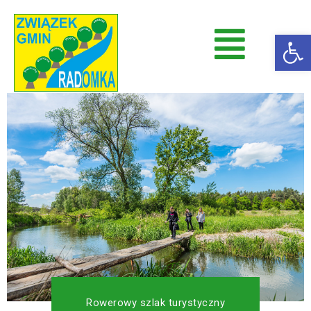
Op
Radomka
Stowarzyszenie Radomka
Rowerowy szlak turystyczny