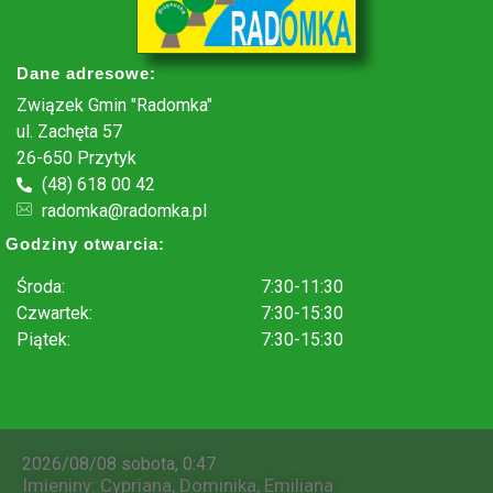
Dane adresowe:
Związek Gmin "Radomka"
ul. Zachęta 57
26-650 Przytyk
(48) 618 00 42
radomka@radomka.pl
Godziny otwarcia:
Środa:
7:30-11:30
Czwartek:
7:30-15:30
Piątek:
7:30-15:30
.
2026/08/08 sobota, 0:47
Imieniny
:
Cypriana
,
Dominika
,
Emiliana