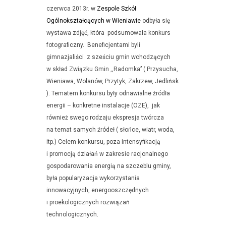
czerwca 2013r. w
Zespole Szkół
Ogólnokształcących w Wieniawie
odbyła się
wystawa zdjęć, która podsumowała konkurs
fotograficzny. Beneficjentami byli
gimnazjaliści z sześciu gmin wchodzących
w skład Związku Gmin ,,Radomka’’ ( Przysucha,
Wieniawa, Wolanów, Przytyk, Zakrzew, Jedlińsk
)
.
Tematem konkursu były odnawialne źródła
energii – konkretne instalacje (OZE), jak
również swego rodzaju ekspresja twórcza
na temat samych źródeł ( słońce, wiatr, woda,
itp.) Celem konkursu, poza intensyfikacją
i promocją działań w zakresie racjonalnego
gospodarowania energią na szczeblu gminy,
była popularyzacja wykorzystania
innowacyjnych, energooszczędnych
i proekologicznych rozwiązań
technologicznych
.