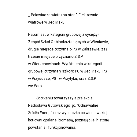
,, Poławiacze wiatru na start’’. Elektrownie
wiatrowe w Jedlińsku
Natomiast w kategorii grupowej zwyciężył
Zespół Szkół Ogólnokształcących w Wieniawie,
drugie miejsce otrzymało PG w Zakrzewie, zaś
trzecie miejsce przyznano Z.S.P
w Wierzchowinach. Wyróżnienia w kategorii
grupowej otrzymały szkoły:
PG w Jedlińsku, PG
w Przysusze, PG w Przytyku, oraz Z.S.P
we Wsoli
Spotkaniu towarzyszyła prelekcja
Radosława Gutowskiego pt. ‘’Odnawialne
Źródła Energii’’ oraz wycieczka po wieniawskiej
kotłowni opalanej biomasą, poznając jej historię
powstania i funkcjonowania.