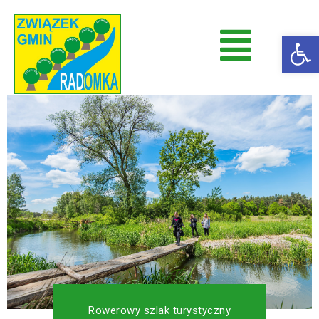
Op
Radomka
Stowarzyszenie Radomka
Rowerowy szlak turystyczny