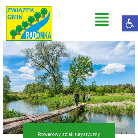
Op
Radomka
Stowarzyszenie Radomka
Rowerowy szlak turystyczny