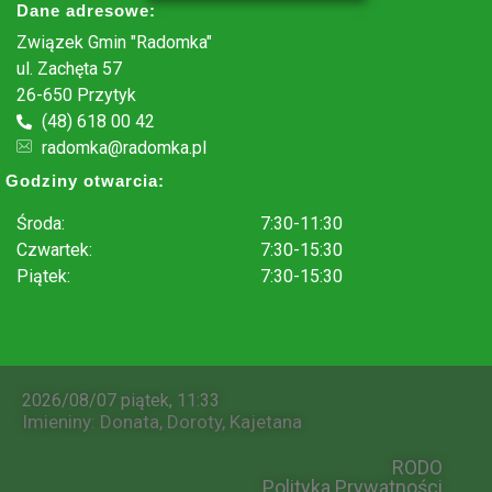
Dane adresowe:
Związek Gmin "Radomka"
ul. Zachęta 57
26-650 Przytyk
(48) 618 00 42
radomka@radomka.pl
Godziny otwarcia:
Środa:
7:30-11:30
Czwartek:
7:30-15:30
Piątek:
7:30-15:30
.
2026/08/07 piątek, 11:33
Imieniny
:
Donata
,
Doroty
,
Kajetana
RODO
Polityka Prywatności