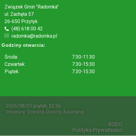
Związek Gmin "Radomka"
ul. Zachęta 57
26-650 Przytyk
(48) 618 00 42
radomka@radomka.pl
Godziny otwarcia:
Środa:
7:30-11:30
Czwartek:
7:30-15:30
Piątek:
7:30-15:30
.
2026/08/07 piątek, 22:56
Imieniny
:
Donata
,
Doroty
,
Kajetana
RODO
Polityka Prywatności